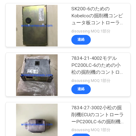
SK200-6のための
12
Kobelcoの掘削機コンピ
ワイパー モーター
ュータ板コントローラー
YF22E00001F1
discussing MOQ:1部分
組立部品
YN22E00037F4
連絡
7834-21-4002モデル
PC200LC-6のための小
松の掘削機のコントロー
13
ラー
discussing MOQ:1部分
燃料噴射装置アセン
連絡
ブリ
7834-27-3002小松の掘
削機ECUのコントローラ
ーPC200LC-6の掘削機
の制御装置
discussing MOQ:1部分