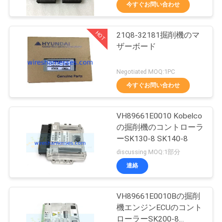
達
今すぐお問い合わせ
に
HOT
21Q8-32181掘削機のマ
つ
24
ザーボード
い
掘削機のコントロ
Negotiated MOQ:1PC
て
ーラー
今すぐお問い合わせ
工
VH89661E0010 Kobelco
の掘削機のコントローラ
場
ーSK130-8 SK140-8
30
旅
discussing MOQ:1部分
掘削機のスロット
連絡
行
ル モーター
VH89661E0010Bの掘削
品
機エンジンECUのコント
ローラーSK200-8