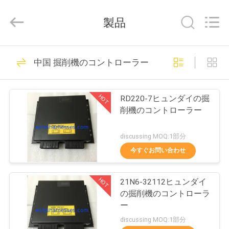
2021
-
2026
製品
Beijing
Silk
Road
Enterprise
家
18
Management
Services
中国 掘削機のコントローラー
Co.,
EXCAVATOR ワイヤ
Ltd..
All
Rights
プ
ーハーネス
Reserved.
HOT
RD220-7ヒュンダイの掘
ロ
削機のコントローラー
ダ
discussing MOQ:1部分
ク
今すぐお問い合わせ
25
ト
エンジンの配線用
HOT
21N6-32112ヒュンダイ
の掘削機のコントローラ
ハーネス
私
ー
discussing MOQ:1部分