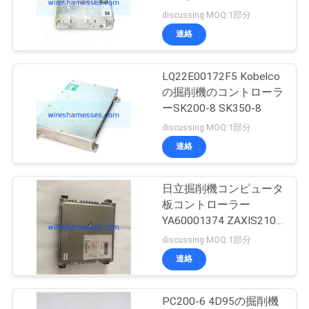
質
SK350-8
discussing MOQ:1部分
管
連絡
15
理
ショベルソレノイ
LQ22E00172F5 Kobelco
の掘削機のコントローラ
ドバルブ
私
ーSK200-8 SK350-8
discussing MOQ:1部分
達
連絡
に
連
日立掘削機コンピュータ
16
板コントローラー
絡
YA60001374 ZAXIS210-
圧力変換器センサー
5G YA60001380
discussing MOQ:1部分
し
連絡
な
さ
PC200-6 4D95の掘削機