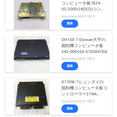
コンピュータ板7834-
い
30-2000小松ECUコント
33
ローラー
discussing MOQ:1部分
連絡
BLOG
掘削機のモニター
DH150-7 Doosan大宇の
地
掘削機コンピュータ板
543-00055A K1038476A
図
discussing MOQ:1部分
連絡
12
PRIVACY
フレームアウト ス
POLICY
R170W-7ヒュンダイの
掘削機コンピュータ板コ
イッチ
ントローラー21NA-
32101 21NA-34100
discussing MOQ:1部分
連絡