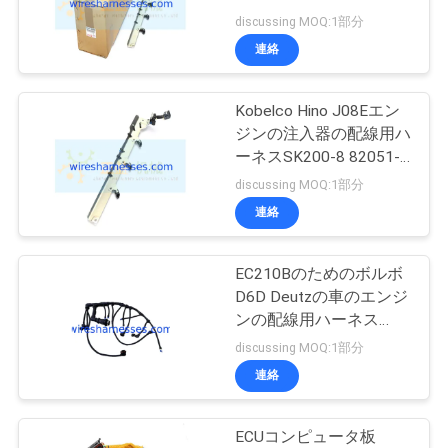
質
discussing MOQ:1部分
管
連絡
15
理
ショベルソレノイ
Kobelco Hino J08Eエン
ジンの注入器の配線用ハ
ドバルブ
私
ーネスSK200-8 82051-
E0011
discussing MOQ:1部分
達
連絡
に
連
EC210Bのためのボルボ
16
D6D Deutzの車のエンジ
絡
ンの配線用ハーネス
圧力変換器センサー
VOE20728258
discussing MOQ:1部分
し
連絡
な
さ
ECUコンピュータ板