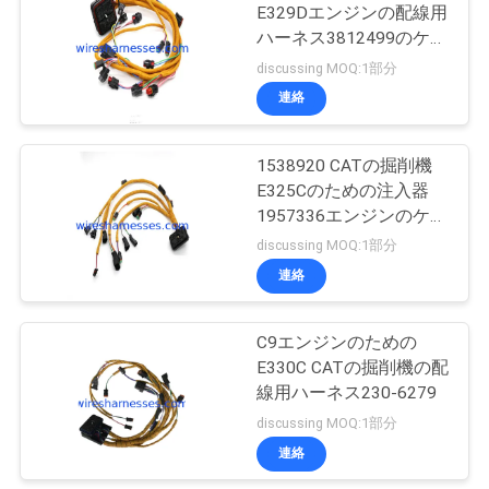
E329Dエンジンの配線用
い
ハーネス3812499のケー
33
ブル ハーネス アセンブ
discussing MOQ:1部分
リ
連絡
BLOG
掘削機のモニター
1538920 CATの掘削機
地
E325Cのための注入器
1957336エンジンのケー
図
ブル ハーネス
discussing MOQ:1部分
連絡
12
PRIVACY
フレームアウト ス
POLICY
C9エンジンのための
E330C CATの掘削機の配
イッチ
線用ハーネス230-6279
discussing MOQ:1部分
連絡