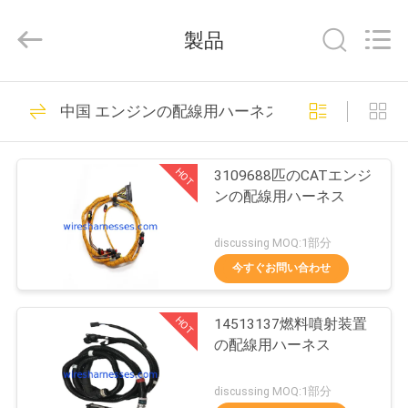
2021
-
2026
製品
Beijing
Silk
Road
Enterprise
家
18
Management
Services
中国 エンジンの配線用ハーネス
Co.,
EXCAVATOR ワイヤ
Ltd..
All
Rights
プ
ーハーネス
Reserved.
HOT
3109688匹のCATエンジ
ロ
ンの配線用ハーネス
ダ
discussing MOQ:1部分
ク
今すぐお問い合わせ
25
ト
エンジンの配線用
HOT
14513137燃料噴射装置
の配線用ハーネス
ハーネス
私
discussing MOQ:1部分