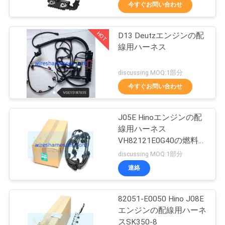
達
今すぐお問い合わせ
に
HOT
D13 Deutzエンジンの配
つ
24
線用ハーネス
い
掘削機のコントロ
discussing MOQ:1部分
て
ーラー
今すぐお問い合わせ
工
J05E Hinoエンジンの配
線用ハーネス
場
VH82121E0G40の燃料噴
30
旅
射装置ワイヤーSK200-8
discussing MOQ:1部分
掘削機のスロット
連絡
行
ル モーター
82051-E0050 Hino J08E
品
エンジンの配線用ハーネ
スSK350-8