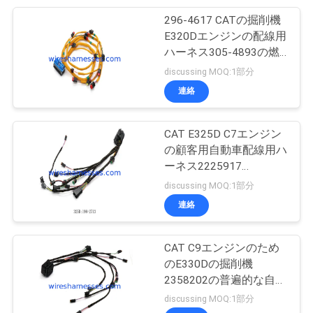
296-4617 CATの掘削機
12
E320Dエンジンの配線用
ワイパー モーター
ハーネス305-4893の燃
料噴射装置ワイヤー
discussing MOQ:1部分
組立部品
連絡
CAT E325D C7エンジン
の顧客用自動車配線用ハ
ーネス2225917
13
1982713
discussing MOQ:1部分
燃料噴射装置アセン
連絡
ブリ
CAT C9エンジンのため
のE330Dの掘削機
2358202の普遍的な自動
配線用ハーネス
discussing MOQ:1部分