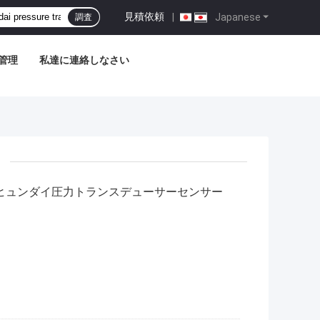
見積依頼
|
Japanese
調査
管理
私達に連絡しなさい
5LC-7 用ヒュンダイ圧力トランスデューサーセンサー