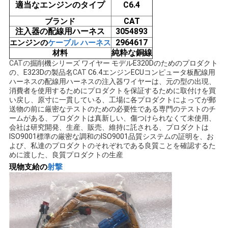
適当なエンジンのタイプ
C6.4
い
CAT
ブランド
注入器の配線用ハーネス
3054893
2964617
エンジンの
ケーブル ハーネス
BLOG
純粋な銅線
材料
CATの
掘削機シリーズ ワイヤー モデルE320Dのためのプロダクト
の、E323Dの製品名
CAT
C6.4エンジンECUコンピュータ板配線用
地
ハーネスの配線用ハーネスの注入器ワイヤーは、元の型の出現、
消費者を使用するためにプロダクトを保証するために取付けを買
い戻し、原寸に一貫している、工場に各プロダクトによってが郵
図
送物の前に厳密なテストのための必要性である専門のテストのチ
ームがある、
プロダクトは真新しい、傷つけられなくて未使用、
会社は研究開発、生産、販売、維持に託される、プロダクトは
PRIVACY
ISO9001標準の厳密な調和のISO9001品質システムの証明を、お
よび、私達のプロダクトのそれぞれである良質ことを確認するた
POLICY
めに渡した、良質プロダクトの生産
現物支給の
射撃