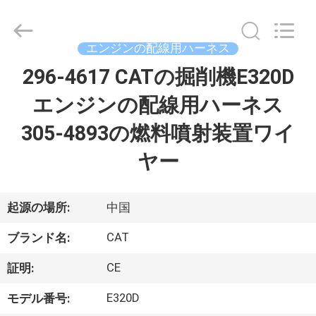
2021
-
2026
Beijing
Silk
エンジンの配線用ハーネス
Road
Enterprise
296-4617 CATの掘削機E320D
家
Management
Services
Co.,
エンジンの配線用ハーネス
Ltd..
All
Rights
プ
305-4893の燃料噴射装置ワイ
Reserved.
ロ
ヤー
ダ
ク
起源の場所:
中国
ト
CAT
ブランド名:
CE
証明:
私
E320D
モデル番号: