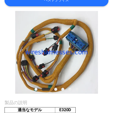
ベストプライス
質
管
理
私
達
に
連
絡
し
な
製品の説明
さ
適当なモデル
E320D