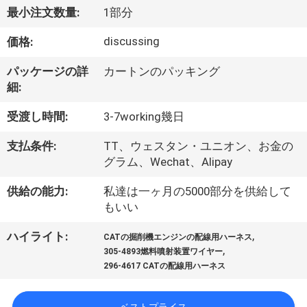
達
最小注文数量:
1部分
に
discussing
価格:
つ
パッケージの詳
カートンのパッキング
い
細:
て
受渡し時間:
3-7working幾日
支払条件:
TT、ウェスタン・ユニオン、お金の
工
グラム、Wechat、Alipay
場
供給の能力:
私達は一ヶ月の5000部分を供給して
もいい
旅
行
,
ハイライト:
CATの掘削機エンジンの配線用ハーネス
,
305-4893燃料噴射装置ワイヤー
296-4617 CATの配線用ハーネス
品