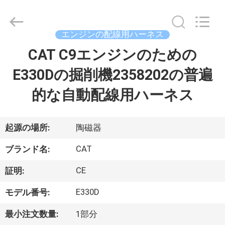
2021
-
2026
Beijing
Silk
エンジンの配線用ハーネス
Road
Enterprise
CAT C9エンジンのための
家
Management
Services
Co.,
E330Dの掘削機2358202の普遍
Ltd..
All
Rights
プ
的な自動配線用ハーネス
Reserved.
ロ
ダ
起源の場所:
陶磁器
ク
CAT
ブランド名:
ト
CE
証明:
E330D
モデル番号:
私
最小注文数量:
1部分