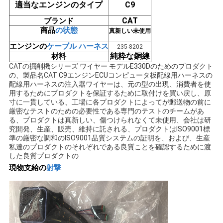
適当なエンジンのタイプ
C9
い
CAT
ブランド
商品
の
状態
真新しい未使用
エンジンの
ケーブル ハーネス
BLOG
235-8202
純粋な銅線
材料
CATの
掘削機シリーズ ワイヤー モデルE330Dのためのプロダクト
の、製品名
CAT
C9エンジンECUコンピュータ板配線用ハーネスの
地
配線用ハーネスの注入器ワイヤーは、元の型の出現、消費者を使
用するためにプロダクトを保証するために取付けを買い戻し、原
図
寸に一貫している、工場に各プロダクトによってが郵送物の前に
厳密なテストのための必要性である専門のテストのチームがあ
る、
プロダクトは真新しい、傷つけられなくて未使用、会社は研
究開発、生産、販売、維持に託される、プロダクトはISO9001標
PRIVACY
準の厳密な調和のISO9001品質システムの証明を、および、生産
私達のプロダクトのそれぞれである良質ことを確認するために渡
POLICY
した良質プロダクトの
現物支給の
射撃