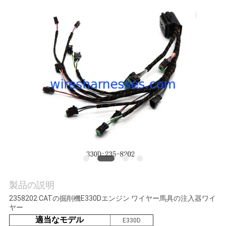
質
管
理
私
達
に
連
絡
し
製品の説明
な
2358202 CATの掘削機E330Dエンジン ワイヤー馬具の注入器ワイ
ヤー
さ
適当なモデル
E330D