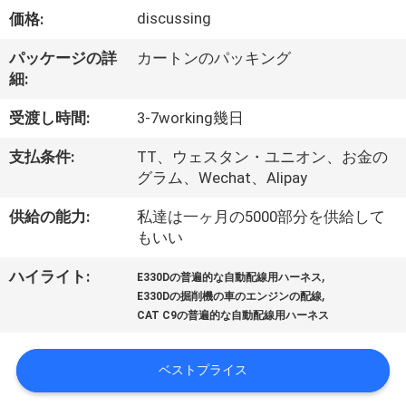
達
discussing
価格:
に
パッケージの詳
カートンのパッキング
つ
細:
い
受渡し時間:
3-7working幾日
て
支払条件:
TT、ウェスタン・ユニオン、お金の
グラム、Wechat、Alipay
工
供給の能力:
私達は一ヶ月の5000部分を供給して
もいい
場
旅
,
ハイライト:
E330Dの普遍的な自動配線用ハーネス
,
E330Dの掘削機の車のエンジンの配線
行
CAT C9の普遍的な自動配線用ハーネス
ベストプライス
品