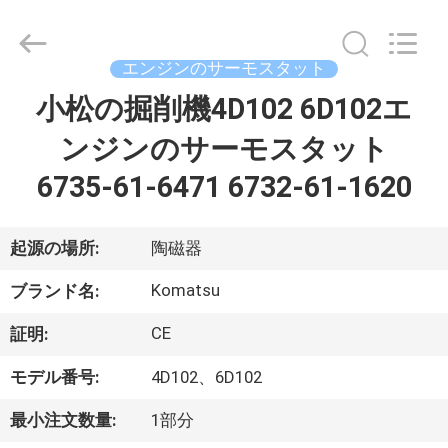
2021
-
2026
Beijing
Silk
エンジンのサーモスタット
Road
Enterprise
小松の掘削機4D102 6D102エ
家
Management
Services
Co.,
ンジンのサーモスタット
Ltd..
All
Rights
プ
6735-61-6471 6732-61-1620
Reserved.
ロ
起源の場所:
陶磁器
ダ
Komatsu
ク
ブランド名:
ト
CE
証明:
モデル番号:
4D102、6D102
私
最小注文数量:
1部分