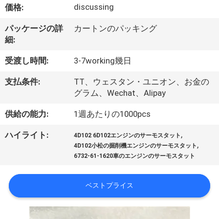
達
discussing
価格:
に
パッケージの詳
カートンのパッキング
つ
細:
い
受渡し時間:
3-7working幾日
て
支払条件:
TT、ウェスタン・ユニオン、お金の
グラム、Wechat、Alipay
工
供給の能力:
1週あたりの1000pcs
場
,
ハイライト:
4D102 6D102エンジンのサーモスタット
,
4D102小松の掘削機エンジンのサーモスタット
旅
6732-61-1620車のエンジンのサーモスタット
行
ベストプライス
品