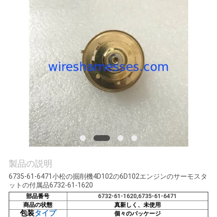
質
管
理
私
達
に
連
絡
製品の説明
し
6735-61-6471小松の掘削機4D102の6D102エンジンのサーモスタ
ットの付属品6732-61-1620
な
部品番号
6732-61-1620,6735-61-6471
商品の状態
真新しく、未使用
さ
包装
タイプ
個々のパッケージ