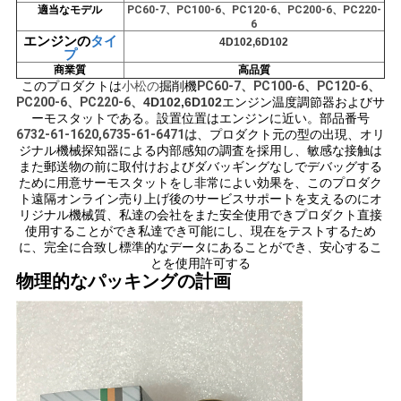
適当なモデル
PC60-7、PC100-6、PC120-6、PC200-6、PC220-
い
6
エンジンの
タイ
4D102,6D102
プ
商業質
高品質
BLOG
このプロダクトは
小松の
掘削機
PC60-7
、PC100-6、PC120-6、
PC200-6、PC220-6
、
4D102,6D102
エンジン
温度調節器およびサ
ーモスタット
である
。
設置位置はエンジンに近い。
部品番号
6732-61-1620,6735-61-6471は
、プロダクト元の型の出現、オリ
地
ジナル機械探知器による内部感知の調査を採用し、敏感な接触は
また郵送物の前に取付けおよびダバッギングなしでデバッグする
図
ために用意サーモスタットをし非常によい効果を、このプロダク
ト遠隔オンライン売り上げ後のサービスサポートを支えるのにオ
リジナル機械質、私達の会社をまた安全使用できプロダクト直接
使用することができ私達でき可能にし、現在をテストするため
PRIVACY
に、完全に合致し標準的なデータにあることができ、安心するこ
とを使用許可する
POLICY
物理的なパッキングの計画