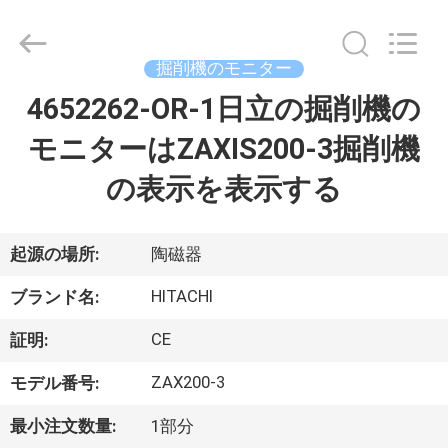
2021
-
2026
Beijing
Silk
掘削機のモニター
Road
Enterprise
4652262-OR-1日立の掘削機の
家
Management
Services
Co.,
モニターはZAXIS200-3掘削機
Ltd..
All
Rights
プ
の表示を表示する
Reserved.
ロ
ダ
起源の場所:
陶磁器
ク
HITACHI
ブランド名:
ト
CE
証明:
ZAX200-3
モデル番号:
私
最小注文数量:
1部分