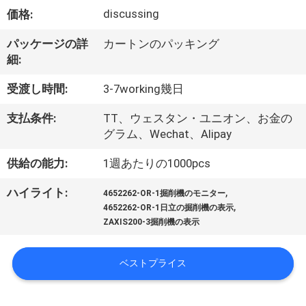
達
discussing
価格:
に
パッケージの詳
カートンのパッキング
つ
細:
い
受渡し時間:
3-7working幾日
て
支払条件:
TT、ウェスタン・ユニオン、お金の
グラム、Wechat、Alipay
工
供給の能力:
1週あたりの1000pcs
場
,
ハイライト:
4652262-OR-1掘削機のモニター
,
旅
4652262-OR-1日立の掘削機の表示
ZAXIS200-3掘削機の表示
行
ベストプライス
品