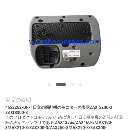
質
管
理
私
達
に
連
絡
製品の説明
し
4652262-OR-1日立の掘削機のモニターの表示ZAXIS200-3
ZAXIS300-3
な
このプロダクトはモデルのために適した日立掘削機の監視の計器
板の表示アセンブリである:
ZAX135us/ZAX160-3/ZAX180-
さ
3/ZAX210-3/ZAX200-3/ZAX250-3/ZAX270-3/ZAX300-