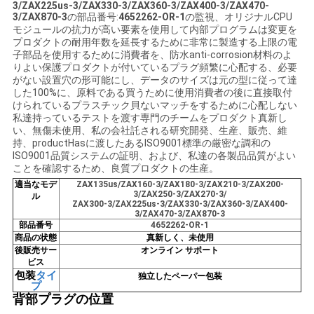
3/ZAX225us-3/ZAX330-3/ZAX360-3/ZAX400-3/ZAX470-
3/ZAX870-3
の
部品番号:
4652262-OR-1
の監視、オリジナルCPU
い
モジュールの抗力が高い要素を使用して内部プログラムは変更を
プロダクトの耐用年数を延長するために非常に製造する上限の電
子部品を使用するために消費者を、防水anti-corrosion材料のよ
BLOG
りよい保護プロダクトが付いているプラグ頻繁に心配する、必要
がない設置穴の形可能にし、データのサイズは元の型に従って達
した100%に、原料である買うために使用消費者の後に直接取付
けられているプラスチック貝ないマッチをするために心配しない
地
私達持っているテストを渡す専門のチームをプロダクト真新し
い、無傷未使用、私の会社託される研究開発、生産、販売、維
図
持、productHasに
渡した
ある
ISO9001標準の厳密な調和の
ISO9001品質システムの証明、および、私達の各製品品質がよい
ことを確認するため、良質プロダクトの生産。
適当なモデ
ZAX135us/ZAX160-3/ZAX180-3/
ZAX210-3/ZAX200-
PRIVACY
3/ZAX250-3/
ZAX270-3/
ル
ZAX300-3
/ZAX225us-3
/ZAX330-3/ZAX360-3/ZAX400-
POLICY
3/ZAX470-3/ZAX870-3
部品番号
4652262-OR-1
商品の状態
真新しく、未使用
後販売サー
オンライン サポート
ビス
包装
タイ
独立したペーパー包装
プ
背部プラグの位置