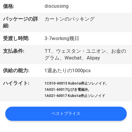
達
discussing
価格:
に
パッケージの詳
カートンのパッキング
つ
細:
い
受渡し時間:
3-7working幾日
て
支払条件:
TT、ウェスタン・ユニオン、お金の
グラム、Wechat、Alipay
工
供給の能力:
1週あたりの1000pcs
場
,
ハイライト:
1C010-60015 Kubota停止ソレノイド
,
旅
1A021-60017なびき電磁弁
1A021-60017 Kubota停止ソレノイド
行
ベストプライス
品