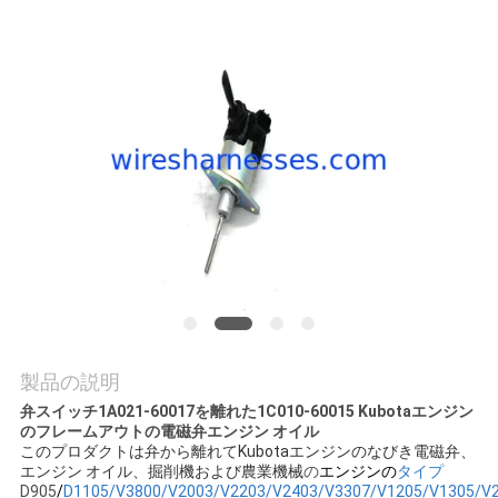
質
管
理
私
達
に
連
絡
製品の説明
し
弁スイッチ1A021-60017を離れた1C010-60015 Kubotaエンジン
のフレームアウトの電磁弁エンジン オイル
な
このプロダクトは弁から離れてKubotaエンジンのなびき電磁弁、
エンジン オイル、掘削機および農業機械
の
エンジンの
タイプ
さ
D905
/
D1105/V3800/V2003/V2203/V2403/V3307/V1205/V1305/V