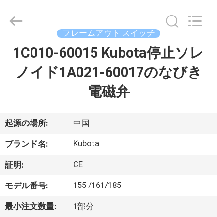
2021
-
2026
Beijing
Silk
フレームアウト スイッチ
Road
Enterprise
1C010-60015 Kubota停止ソレ
家
Management
Services
Co.,
ノイド1A021-60017のなびき
Ltd..
All
Rights
プ
電磁弁
Reserved.
ロ
ダ
起源の場所:
中国
ク
Kubota
ブランド名:
ト
CE
証明:
155 /161/185
モデル番号:
私
最小注文数量:
1部分