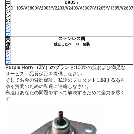
エ
D905 /
ン
D1105/V3800/V2003/V2203/V2403/V3307/V1205/V1305/V2607
ジ
ン
の
タ
イ
プ
質
ステンレス鋼
包
独立したペーパー包装
装
タ
イ
プ
Purple Horn （ZY）のブランド
:100%の質および満足な
サービス。品質保証を提供しなさい
そしてお金の背部保証。私達のプロダクトに関するあら
ゆる質問のための私達に連絡しなさい。
私達はあなたの問題をすべて解決するために全力を尽く
す