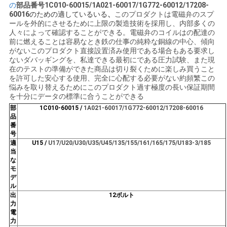
の
部品番号1C010-60015/1A021-60017
/1G772-60012/17208-
い
60016
のための適しているいる
、
このプロダクトは電磁弁のスプ
ールを外的にさせるために上限の製造技術を採用し、内部多くの
人々によって確認することができる。
電磁弁のコイルはの配達の
前に燃えることは容易なとき鉄の仕事の純粋な銅線の中心、傾向
BLOG
がないこのプロダクト直接設置済み使用である場合もある要求し
ないダバッギングを、私達できる最初にである圧力試験、また現
在のテストの準備ができた商品は切り裂くために楽しみ買うこと
を許可した安心する使用、完全に心配する必要がない約頻繁この
地
悩みを取り替えるためにこのプロダクト過す極度の長い保証期間
を十分にデータの標準に合うことができる
図
部
1C010-60015 /
1A021-60017/1G772-60012/17208-60016
品
番
号
PRIVACY
適
U15 /
U17/U20/U30/U35/U45/135/155/161/165/175/U183-3/185
当
POLICY
な
モ
デ
ル
出
12ボルト
力
電
力