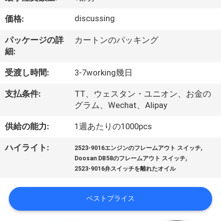
達
に
discussing
価格:
つ
パッケージの詳
カートンのパッキング
細:
い
受渡し時間:
3-7working幾日
て
支払条件:
TT、ウェスタン・ユニオン、お金の
グラム、Wechat、Alipay
工
供給の能力:
1週あたりの1000pcs
場
,
ハイライト:
旅
2523-9016エンジンのフレームアウト スイッチ
,
Doosan DB58のフレームアウト スイッチ
行
2523-9016弁スイッチを離れたオイル
ベストプライス
品