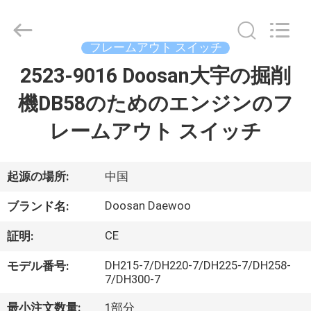
2021
-
2026
Beijing
Silk
フレームアウト スイッチ
Road
Enterprise
2523-9016 Doosan大宇の掘削
家
Management
Services
Co.,
機DB58のためのエンジンのフ
Ltd..
All
Rights
プ
レームアウト スイッチ
Reserved.
ロ
ダ
起源の場所:
中国
ク
Doosan Daewoo
ブランド名:
ト
CE
証明:
DH215-7/DH220-7/DH225-7/DH258-
モデル番号:
私
7/DH300-7
最小注文数量:
1部分