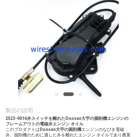
質
管
理
私
達
に
連
絡
し
製品の説明
2523-9016弁スイッチを離れたDoosan大宇の掘削機エンジンの
な
フレームアウトの電磁弁エンジン オイル
このプロダクトは
Doosan大宇の掘削機
エンジンのなびき電磁
さ
弁、掘削機のために適した弁を離れたエンジン オイルであり農業