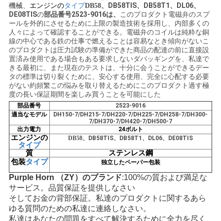
機械
、
エンジンの
タイプ
DB58TIS、DB58T1、DL06、
DB58、
い
DE08TIS
の
部品番号
2523-9016は、
このプロダクト電磁弁のスプ
ールを外的にさせるために上限の製造技術を採用し、内部多くの
人々によって確認することができる。
電磁弁のコイルは純粋な銅
線の中心である鉄の仕事で燃えることは容易なとき傾向がないこ
BLOG
のプロダクトは圧力試験の準備ができた商品の配達の前に直接設
置済み使用である場合もある要求しないダバッギングを、私達で
きる最初に、また現在のテストは、十分に会うことができるデー
タの標準は切り裂くために、安心する使用、完全に心配する必要
地
がない約頻繁この悩みを取り替えるためにこのプロダクト過す極
度の長い保証期間を楽しみ買うことを可能にした
図
部品番号
2523-9016
適当なモデル
DH150-7/DH215-7/DH220-7/DH225-7/DH258-7/DH300-
7/DH370-7/DH420-7/DH500-7
出力電力
24ボルト
PRIVACY
エンジンの
DB58、
DB58TIS、DB58T1、DL06、DE08TIS
タイプ
POLICY
質
ステンレス鋼
包装
タイプ
独立したペーパー包装
Purple Horn （ZY）のブランド
:100%の質および満足な
サービス。品質保証を提供しなさい
そしてお金の背部保証。私達のプロダクトに関するあら
ゆる質問のための私達に連絡しなさい。
私達はあなたの問題をすべて解決するために全力を尽く