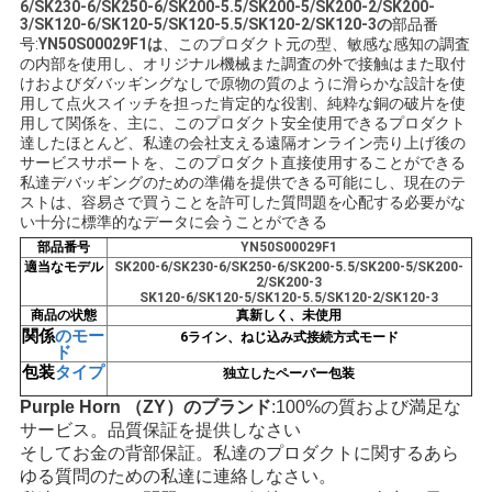
6/SK230-6/SK250-6/SK200-5.5/SK200-5/SK200-2/SK200-
3/SK120-6/SK120-5/SK120-5.5/SK120-2/SK120-3
の
部品番
い
号:
YN50S00029F1は
、このプロダクト元の型、敏感な感知の調査
の内部を使用し、オリジナル機械また調査の外で接触は
また取付
けおよびダバッギングなしで
原物の質のように滑らかな設計を使
BLOG
用して点火スイッチを担った肯定的な役割、純粋な銅の破片を使
用して関係を、主に、このプロダクト安全使用できるプロダクト
達したほとんど、
私達の会社支える遠隔オンライン売り上げ後の
サービスサポートを、このプロダクト直接使用することができる
地
私達デバッギングのための準備を提供できる
可能にし、
現在のテ
ストは、容易さで買うことを許可した質問題を心配する必要がな
図
い十分に標準的なデータに会うことができる
部品番号
YN50S00029F1
適当なモデル
SK200-6/SK230-6/SK250-6/SK200-5.5/SK200-5/SK200-
2/SK200-3
PRIVACY
SK120-6/SK120-5/SK120-5.5/SK120-2/SK120-3
商品の状態
真新しく、未使用
POLICY
関係
の
モー
6ライン、ねじ込み式接続方式モード
ド
包装
タイプ
独立したペーパー包装
Purple Horn （ZY）のブランド
:100%の質および満足な
サービス。品質保証を提供しなさい
そしてお金の背部保証。私達のプロダクトに関するあら
ゆる質問のための私達に連絡しなさい。