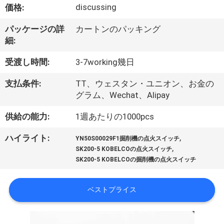
達
discussing
価格:
に
パッケージの詳
カートンのパッキング
つ
細:
い
受渡し時間:
3-7working幾日
て
支払条件:
TT、ウェスタン・ユニオン、お金の
グラム、Wechat、Alipay
工
供給の能力:
1週あたりの1000pcs
場
,
ハイライト:
YN50S00029F1掘削機の点火スイッチ
,
SK200-5 KOBELCOの点火スイッチ
旅
SK200-5 KOBELCOの掘削機の点火スイッチ
行
ベストプライス
品