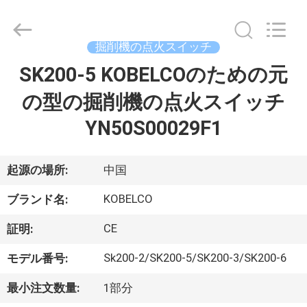
2021
-
2026
Beijing
Silk
掘削機の点火スイッチ
Road
Enterprise
SK200-5 KOBELCOのための元
家
Management
Services
Co.,
の型の掘削機の点火スイッチ
Ltd..
All
Rights
プ
YN50S00029F1
Reserved.
ロ
起源の場所:
中国
ダ
KOBELCO
ク
ブランド名:
ト
CE
証明:
Sk200-2/SK200-5/SK200-3/SK200-6
モデル番号:
私
最小注文数量:
1部分