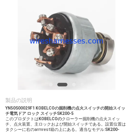
質
管
理
私
達
に
連
絡
製品の説明
し
YN50S00029F1 KOBELCOの掘削機の点火スイッチの開始スイッ
チ電気ドア ロック スイッチSK200-5
な
このプロダクトは
KOBELCOの
クローラー掘削機の点火スイッ
チ、点火装置、主ロックおよび開始スイッチである。
設置位置は
さ
タクシーに右のarmrest箱の上にある。
適当なモデル:
SK200-