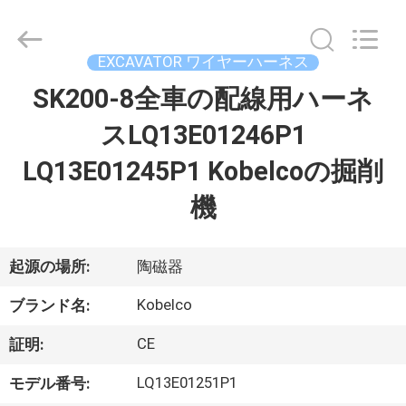
2021
-
2026
Beijing
Silk
EXCAVATOR ワイヤーハーネス
Road
Enterprise
SK200-8全車の配線用ハーネ
家
Management
Services
Co.,
スLQ13E01246P1
Ltd..
All
Rights
プ
LQ13E01245P1 Kobelcoの掘削
Reserved.
ロ
機
ダ
ク
起源の場所:
陶磁器
ト
Kobelco
ブランド名:
CE
証明:
私
LQ13E01251P1
モデル番号: