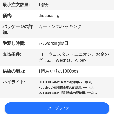
達
最小注文数量:
1部分
に
discussing
価格:
つ
パッケージの詳
カートンのパッキング
い
細:
て
受渡し時間:
3-7working幾日
支払条件:
TT、ウェスタン・ユニオン、お金の
工
グラム、Wechat、Alipay
場
供給の能力:
1週あたりの1000pcs
旅
,
ハイライト:
LQ13E01246P1全車の配線用ハーネス
,
行
Kobelcoの掘削機全車の配線用ハーネス
LQ13E01245P1掘削機車の配線用ハーネス
品
ベストプライス