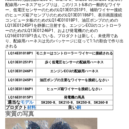
配線用ハーネスアセンブリは、このリスト6本の一般的なワイヤ
い
ー、低電圧センサーのためのLQ13E01251P1、補助ワイヤー接続
のヒューズ箱アセンブリのためのLQ13E01186P1、表示画面接続
コンピュータ板のためのLQ14E01018P1、油圧ポンプのための
LQ13E01245P1を静脈に注射する、エンジンECUのコントローラ
ブ
ーのためのLQ13E01246P1、および発電機のための
LQ16E01015P1含んでいる。
プロダクトは新しく、未使用であ
ロ
り、配線用ハーネスは元のパッケージに従って1:1の割合で作り出
される
グ
LQ14E01018P1
モニターはコントローラー ワイヤーに接続される
LQ13E01251P1
歩く低電圧センサーの配線用ハーネス
地
LQ13E01246P1
エンジンECUの配線用ハーネス
LQ13E01245P1
油圧ポンプの主要なワイヤーを接続しなさい
図
LQ13E01186P1
ヒューズ箱ワイヤーを接続しなさい
LQ16E01015P1
発電機の馬具
PRIVACY
適当な
モデル
SK200-8、SK210-8、SK250-8、SK260-8
プロダクト
材料
良い
銅
POLICY
実質の写真