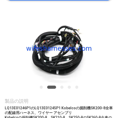
質
管
理
私
達
に
連
絡
し
製品の説明
な
LQ13E01246P1のLQ13E01245P1 Kobelcoの掘削機SK200-8全車
の配線用ハーネス、ワイヤー アセンブリ
さ
Kobelcoの掘削機SK200-8、SK210-8、SK250-8のSK260-8全車の