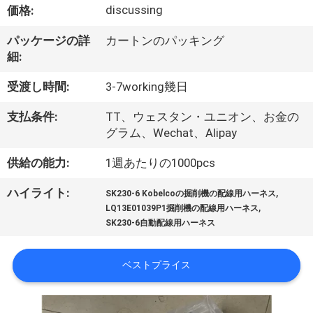
達
discussing
価格:
に
パッケージの詳
カートンのパッキング
つ
細:
い
受渡し時間:
3-7working幾日
て
支払条件:
TT、ウェスタン・ユニオン、お金の
グラム、Wechat、Alipay
工
供給の能力:
1週あたりの1000pcs
場
,
ハイライト:
SK230-6 Kobelcoの掘削機の配線用ハーネス
,
LQ13E01039P1掘削機の配線用ハーネス
旅
SK230-6自動配線用ハーネス
行
ベストプライス
品