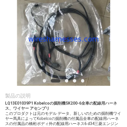
質
管
理
私
達
に
連
絡
製品の説明
し
LQ13E01039P1 Kobelcoの掘削機SK200-6全車の配線用ハーネ
ス、ワイヤー アセンブリ
な
このプロダクトは元のモデル データ、新しいのための掘削機ワイ
ヤー馬具によって
Kobelcoの
掘削機の付属品全車の配線用ハーネ
さ
スの付属品の橋桁ボディ外の配線用ハーネス6 d34三菱エンジン