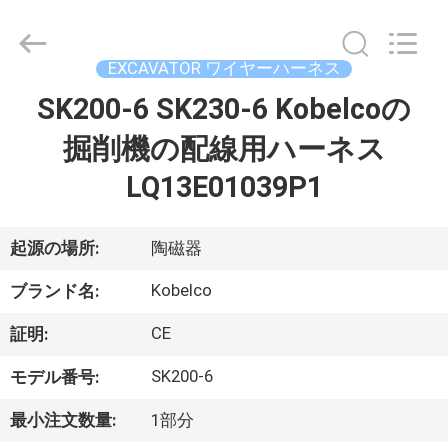
2021
-
2026
Beijing
Silk
EXCAVATOR ワイヤーハーネス
Road
Enterprise
SK200-6 SK230-6 Kobelcoの
家
Management
Services
Co.,
掘削機の配線用ハーネス
Ltd..
All
Rights
プ
LQ13E01039P1
Reserved.
ロ
起源の場所:
陶磁器
ダ
Kobelco
ク
ブランド名:
ト
CE
証明:
SK200-6
モデル番号:
私
最小注文数量:
1部分