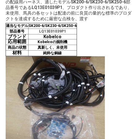
の配線用ハーネス、適したモデル
SK200-6/SK230-6/SK250-6
部
品番号である
LQ13E01039P1
、プロダクト作り出されるであり、
い
未使用、馬具の各セットは配達の前に良質の量的な標準のプロダ
クトを達成するために厳密な点検を、渡す
適当なモデル
SK200-6/SK230-6/SK250-6
BLOG
部品番号
LQ13E01039P1
ブランド
Kobelco
応用範囲
Kobelcoの掘削機
商品の状態
真新しく、未使用
地
材料
純粋な銅線
図
PRIVACY
POLICY